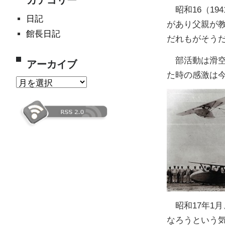
カテゴリー
昭和16（19
日記
があり父親が
館長日記
だれもがそう
部活動は滑空
アーカイブ
た時の感激は
ア
ー
カ
イ
ブ
昭和17年1
なろうという