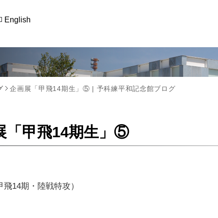
English
グ
企画展「甲飛14期生」⑤ | 予科練平和記念館ブログ
展「甲飛14期生」⑤
甲飛14期・陸戦特攻）