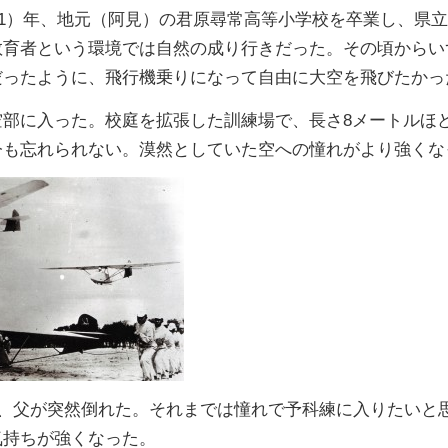
41）年、地元（阿見）の君原尋常高等小学校を卒業し、県
教育者という環境では自然の成り行きだった。その頃からい
だったように、飛行機乗りになって自由に大空を飛びたかっ
部に入った。校庭を拡張した訓練場で、長さ8メートルほ
今も忘れられない。漠然としていた空への憧れがより強くな
月、父が突然倒れた。それまでは憧れで予科練に入りたいと
気持ちが強くなった。