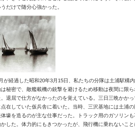
いうだけで随分心強かった。
が経過した昭和20年3月15日、私たちの分隊は土浦駅構
動は秘密で、敵艦載機の銃撃を避けるため移動は夜間に限ら
た。退屈で仕方がなかったのを覚えている。三日三晩かかっ
に点在していた仮兵舎に着いた。当時、三沢基地には土浦の
掩体壕を造るのが主な仕事だった。トラック用のガソリンも
動かした。体力的にもきつかったが、飛行機に乗れないこと