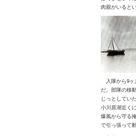
肉親がいると
入隊から9ヶ月
だ。部隊の移
じっとしてい
小川原湖近く
爆風から守る
で引っ張って