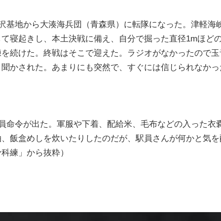
三沢基地から大湊海兵団（青森県）に転隊になった。津軽海
して寝起きし、本土決戦に備え、自分で掘った直径1mほど
練を続けた。終戦はそこで迎えた。ラジオがなかったので玉
と聞かされた。あまりにも突然で、すぐには信じられなかっ
復員命令が出た。軍服や下着、配給米、毛布などの入った衣
泊、飯盒めしを炊いたりしたのだが、駅員さんが何かと気を
予科練」から抜粋）