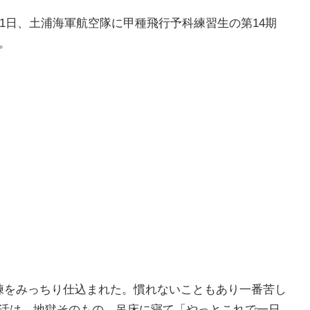
1日、土浦海軍航空隊に甲種飛行予科練習生の第14期
。
練をみっちり仕込まれた。慣れないこともあり一番苦し
活は、地獄そのもの。吊床に寝て「やっとこれで一日