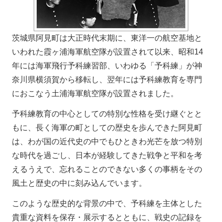
茨城県阿見町は大正時代末期に、東洋一の航空基地と
いわれた霞ヶ浦海軍航空隊が設置されて以来、昭和14
年には海軍飛行予科練習部、いわゆる「予科練」が神
奈川県横須賀から移転し、翌年には予科練教育を専門
におこなう土浦海軍航空隊が設置されました。
予科練教育の中心としての特別な性格を受け継ぐとと
もに、長く海軍の町としての歴史を歩んできた阿見町
は、わが国の近代史の中でもひときわ光芒を放つ特別
な時代を過ごし、日本が経験してきた戦争と平和を考
えるうえで、忘れることのできない多くの事柄をその
風土と歴史の中に刻み込んでいます。
このような歴史的な背景の中で、予科練を主体とした
貴重な資料を保存・展示するとともに、戦史の記録を