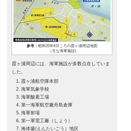
参考：
昭和20年8月ころの霞ヶ浦周辺地図
（主な海軍施設)
霞ヶ浦周辺には、海軍施設が多数点在していま
した。
霞ヶ浦航空隊本部
海軍気象学校
海軍酸素工場
第一海軍航空廠舟島倉庫
海軍射場
第一軍需工廠（しょう）
掩体壕(えんたいごう）地区