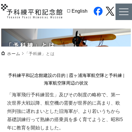
tog
English
nav
facebook
twitter
ホーム
「予科練」とは
予科練平和記念館建設の目的
|
霞ヶ浦海軍航空隊と予科練
|
海軍航空隊周辺の状況
「海軍飛行予科練習生」及びその制度の略称で、第一
次世界大戦以降、航空機の需要が世界的に高まり、欧
州列強に遅れまいとした旧海軍が、より若いうちから
基礎訓練行って熟練の搭乗員を多く育てようと、昭和5
年に教育を開始しました。