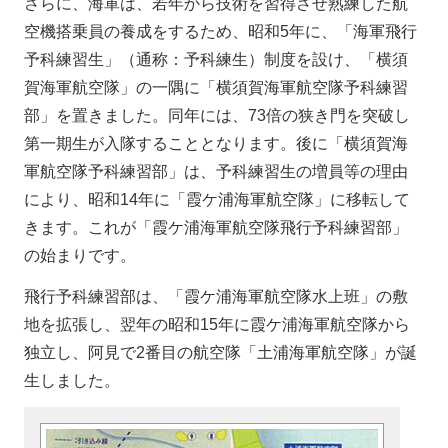
さらに、海軍は、若年から技術を習得させ熟練した航
空機搭乗員の養成をするため、昭和5年に、「海軍飛行
予科練習生」（通称：予科練生）制度を設け、「横須
賀海軍航空隊」の一隅に「横須賀海軍航空隊予科練習
部」を置きました。同年には、73倍の狭き門を突破し
第一期生が入隊することとなります。後に「横須賀海
軍航空隊予科練習部」は、予科練習生の増員等の理由
により、昭和14年に「霞ケ浦海軍航空隊」に移転して
きます。これが「霞ケ浦海軍航空隊飛行予科練習部」
の始まりです。
飛行予科練習部は、「霞ケ浦海軍航空隊水上班」の敷
地を拡張し、翌年の昭和15年に霞ケ浦海軍航空隊から
独立し、阿見で2番目の航空隊「土浦海軍航空隊」が誕
生しました。