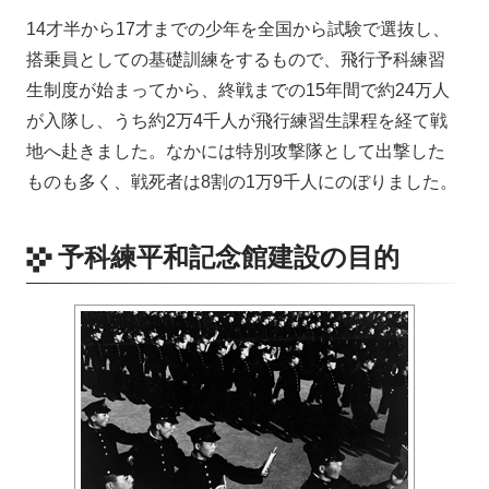
14才半から17才までの少年を全国から試験で選抜し、
搭乗員としての基礎訓練をするもので、飛行予科練習
生制度が始まってから、終戦までの15年間で約24万人
が入隊し、うち約2万4千人が飛行練習生課程を経て戦
地へ赴きました。なかには特別攻撃隊として出撃した
ものも多く、戦死者は8割の1万9千人にのぼりました。
予科練平和記念館建設の目的