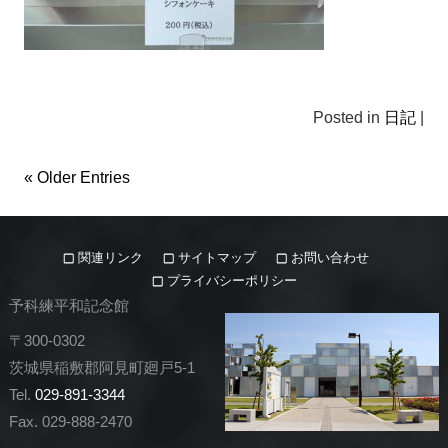
Posted in
日記
|
« Older Entries
関連リンク
サイトマップ
お問い合わせ
プライバシーポリシー
予科練平和記念館
〒300-0302
茨城県稲敷郡阿見町廻戸5-1
Tel.
029-891-3344
Fax. 029-888-2470