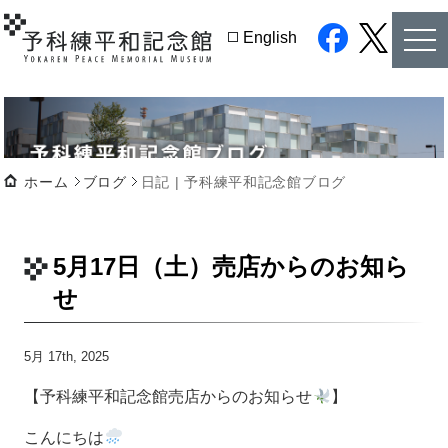
tog
English
nav
facebook
twitter
ホーム
ブログ
日記 | 予科練平和記念館ブログ
5月17日（土）売店からのお知ら
せ
5月 17th, 2025
【予科練平和記念館売店からのお知らせ
】
こんにちは