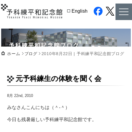
tog
English
nav
facebook
twitter
ホーム
ブログ
2010年8月22日 | 予科練平和記念館ブログ
元予科練生の体験を聞く会
8月 22nd, 2010
みなさんこんにちは（＾-＾）
今日も残暑厳しい予科練平和記念館です。