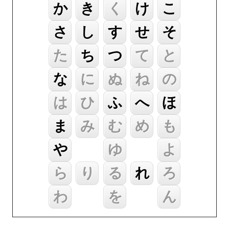
か
き
く
け
こ
さ
し
す
せ
そ
た
ち
つ
て
と
な
に
ぬ
ね
の
は
ひ
ふ
へ
ほ
ま
み
む
め
も
や
ゆ
よ
ら
り
る
れ
ろ
わ
を
ん