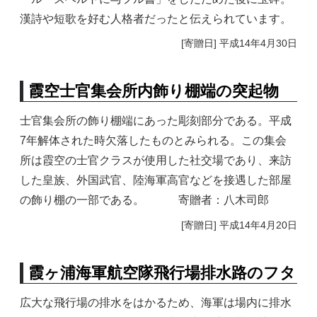
漢詩や短歌を好む人格者だったと伝えられています。
[寄贈日] 平成14年4月30日
霞空士官集会所内飾り棚端の突起物
士官集会所の飾り棚端にあった彫刻部分である。平成
7年解体された時欠落したものとみられる。この集会
所は霞空の士官クラスが使用した社交場であり、来訪
した皇族、外国武官、陸海軍高官などを接遇した部屋
の飾り棚の一部である。 寄贈者：八木司郎
[寄贈日] 平成14年4月20日
霞ヶ浦海軍航空隊飛行場排水路のフタ
広大な飛行場の排水をはかるため、海軍は場内に排水