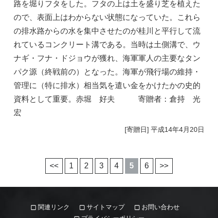
路を堀りフタをした。フタの上は土を盛り芝を植えた
ので、表面上はわからない状態になっていた。これら
の排水路からの水を集中させたのが桂川と平行して流
れているコンクリート溝である。当時は土側溝で、ウ
ナギ・フナ・ドジョウが獲れ、海軍軍人の主要なタン
パク源（終戦前の）となった。海軍が飛行場の維持・
管理に（特に排水）相当気を遣い金をかけたかの史的
資料として重要。赤堀 好夫 寄贈者：倉持 光
宏
[寄贈日] 平成14年4月20日
<<
1
2
3
4
5
6
>>
関連リンク
サイトマップ
お問い合わせ