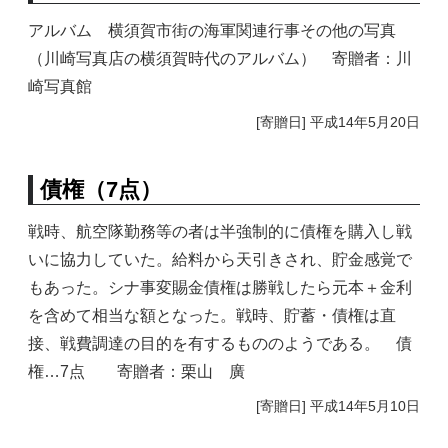
アルバム 横須賀市街の海軍関連行事その他の写真
（川崎写真店の横須賀時代のアルバム） 寄贈者：川
崎写真館
[寄贈日] 平成14年5月20日
債権（7点）
戦時、航空隊勤務等の者は半強制的に債権を購入し戦
いに協力していた。給料から天引きされ、貯金感覚で
もあった。シナ事変賜金債権は勝戦したら元本＋金利
を含めて相当な額となった。戦時、貯蓄・債権は直
接、戦費調達の目的を有するもののようである。 債
権…7点 寄贈者：栗山 廣
[寄贈日] 平成14年5月10日