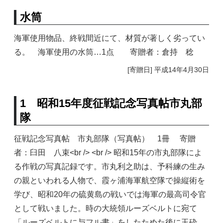
水筒
海軍使用物品、終戦間近にて、材質が著しく劣ってい
る。 海軍使用の水筒…1点 寄贈者：倉持 稔
[寄贈日] 平成14年4月30日
1 昭和15年度征戦記念写真帖市丸部
隊
征戦記念写真帖 市丸部隊（写真帖） 1冊 寄贈
者：臼田 八束<br /> <br /> 昭和15年の市丸部隊によ
る作戦の写真記録です。市丸利之助は、予科練の生み
の親といわれる人物で、霞ヶ浦海軍航空隊で操縦術を
学び、昭和20年の硫黄島の戦いでは海軍の最高司令官
として戦いました。時の大統領ルーズベルトに宛て
「ルーズベルトに与フル書」をしたためた後に玉砕。