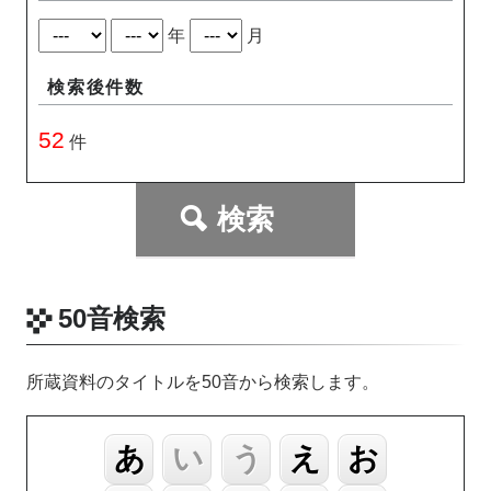
年
月
検索後件数
52
件
50音検索
所蔵資料のタイトルを50音から検索します。
あ
い
う
え
お