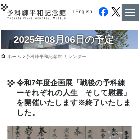
tog
English
nav
facebook
twitter
2025年08月06日の予定
ホーム
予科練平和記念館 カレンダー
令和7年度企画展「戦後の予科練
ーそれぞれの人生 そして慰霊」
を開催いたします
※終了いたしま
した。