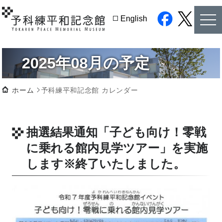
tog
English
nav
facebook
twitter
2025年08月の予定
ホーム
予科練平和記念館 カレンダー
抽選結果通知「子ども向け！零戦
に乗れる館内見学ツアー」を実施
します
※終了いたしました。