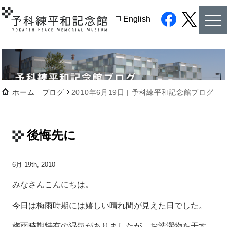
tog
English
nav
facebook
twitter
ホーム
ブログ
2010年6月19日 | 予科練平和記念館ブログ
後悔先に
6月 19th, 2010
みなさんこんにちは。
今日は梅雨時期には嬉しい晴れ間が見えた日でした。
梅雨時期特有の湿気がありましたが、お洗濯物を干す