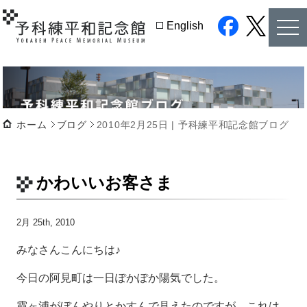
tog
English
nav
facebook
twitter
ホーム
ブログ
2010年2月25日 | 予科練平和記念館ブログ
かわいいお客さま
2月 25th, 2010
みなさんこんにちは♪
今日の阿見町は一日ぽかぽか陽気でした。
霞ヶ浦がぼんやりとかすんで見えたのですが、これは