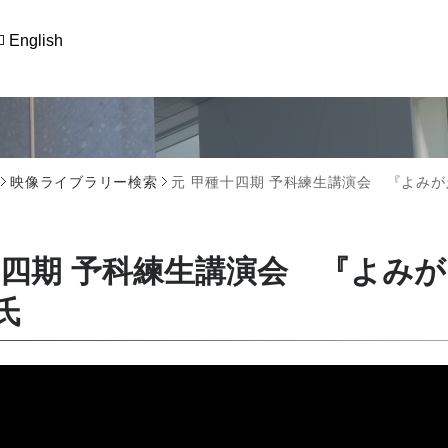
English
映像ライブラリー検索
元 甲種十四期 予科練生講演会 『よみ
十四期 予科練生講演会 『よみ
氏