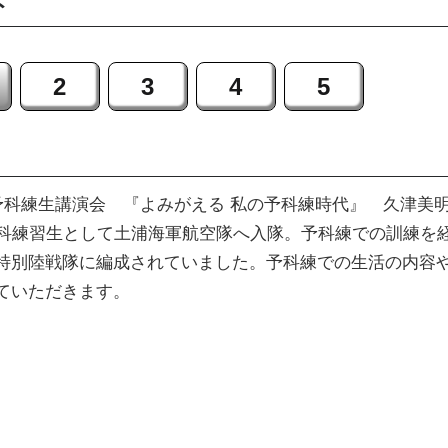
ト
2
3
4
5
 予科練生講演会 『よみがえる 私の予科練時代』 久津美
予科練習生として土浦海軍航空隊へ入隊。予科練での訓練を
特別陸戦隊に編成されていました。予科練での生活の内容
ていただきます。