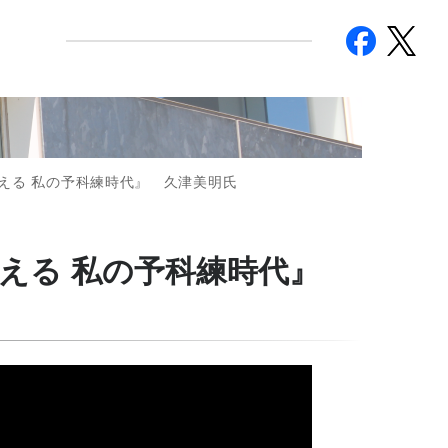
facebook
twitter
がえる 私の予科練時代』 久津美明氏
がえる 私の予科練時代』