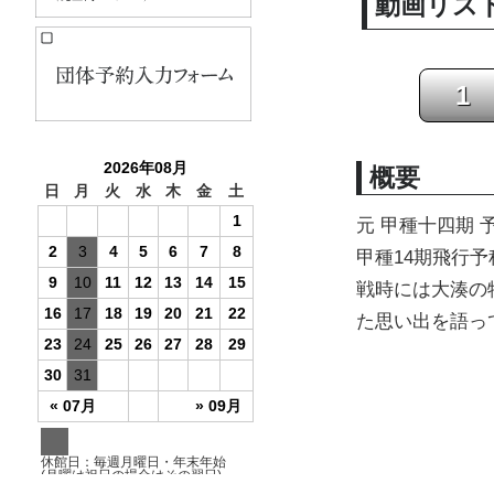
動画リス
よくわかる「予科練」(児
童向けコンテンツ)
1
観覧予約入力フォーム
概要
元 甲種十四期
甲種14期飛行
戦時には大湊の
た思い出を語っ