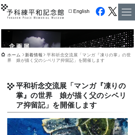
tog
English
nav
facebook
twitter
ホーム
新着情報
平和祈念交流展「マンガ『凍りの掌』の世
界 娘が描く父のシベリア抑留記」を開催します
平和祈念交流展「マンガ『凍りの
掌』の世界 娘が描く父のシベリ
ア抑留記」を開催します