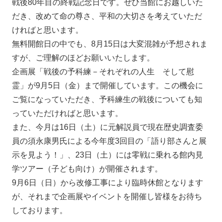
戦後80年目の終戦記念日です。ぜひ当館にお越しいた
だき、改めて命の尊さ、平和の大切さを考えていただ
ければと思います。
無料開館日の中でも、8月15日は大変混雑が予想されま
すが、ご理解のほどお願いいたします。
企画展「戦後の予科練－それぞれの人生 そして慰
霊」が9月5日（金）まで開催しています。この機会に
ご覧になっていただき、予科練生の戦後についても知
っていただければと思います。
また、今月は16日（土）に元解説員で現在歴史調査委
員の須永康男氏による今年度3回目の「語り部さんと展
示を見よう！」、23日（土）には零戦に乗れる館内見
学ツアー（子ども向け）が開催されます。
9月6日（日）から改修工事により臨時休館となります
が、それまで企画展やイベントを開催し皆様をお待ち
しております。