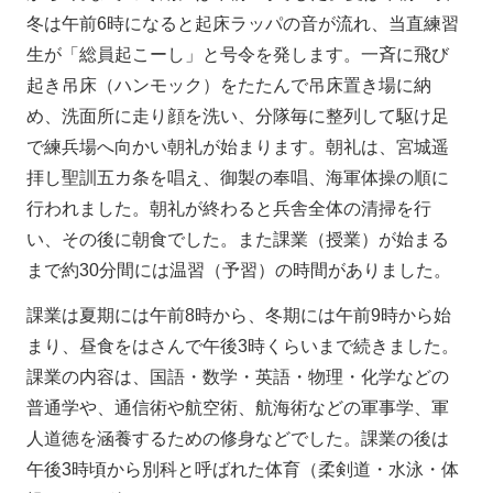
冬は午前6時になると起床ラッパの音が流れ、当直練習
生が「総員起こーし」と号令を発します。一斉に飛び
起き吊床（ハンモック）をたたんで吊床置き場に納
め、洗面所に走り顔を洗い、分隊毎に整列して駆け足
で練兵場へ向かい朝礼が始まります。朝礼は、宮城遥
拝し聖訓五カ条を唱え、御製の奉唱、海軍体操の順に
行われました。朝礼が終わると兵舎全体の清掃を行
い、その後に朝食でした。また課業（授業）が始まる
まで約30分間には温習（予習）の時間がありました。
課業は夏期には午前8時から、冬期には午前9時から始
まり、昼食をはさんで午後3時くらいまで続きました。
課業の内容は、国語・数学・英語・物理・化学などの
普通学や、通信術や航空術、航海術などの軍事学、軍
人道徳を涵養するための修身などでした。課業の後は
午後3時頃から別科と呼ばれた体育（柔剣道・水泳・体