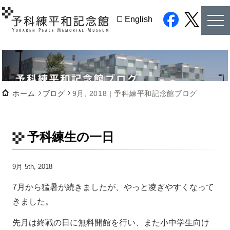
tog
English
nav
facebook
twitter
ホーム
ブログ
9月, 2018 | 予科練平和記念館ブログ
予科練生の一日
9月 5th, 2018
7月から猛暑が続きましたが、やっと凌ぎやすくなって
きました。
先月は終戦の日に無料開館を行い、また小中学生向け